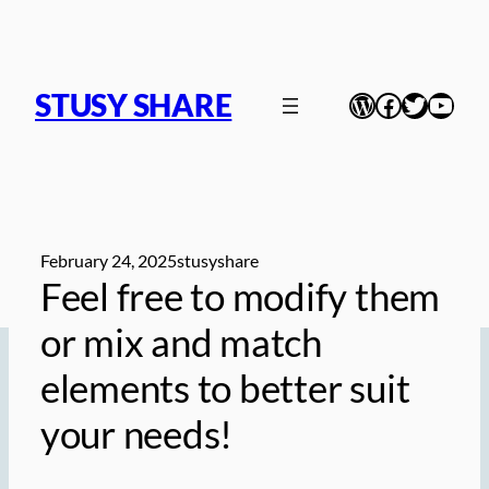
Skip
to
content
STUSY SHARE
WordPress
Facebook
Twitter
YouT
February 24, 2025
stusyshare
Feel free to modify them
or mix and match
elements to better suit
your needs!