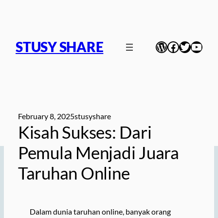
Skip
to
content
STUSY SHARE
WordPress
Facebook
Twitter
YouT
February 8, 2025
stusyshare
Kisah Sukses: Dari
Pemula Menjadi Juara
Taruhan Online
Dalam dunia taruhan online, banyak orang