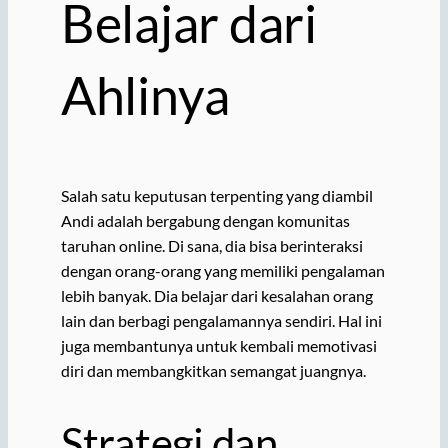
Belajar dari
Ahlinya
Salah satu keputusan terpenting yang diambil
Andi adalah bergabung dengan komunitas
taruhan online. Di sana, dia bisa berinteraksi
dengan orang-orang yang memiliki pengalaman
lebih banyak. Dia belajar dari kesalahan orang
lain dan berbagi pengalamannya sendiri. Hal ini
juga membantunya untuk kembali memotivasi
diri dan membangkitkan semangat juangnya.
Strategi dan