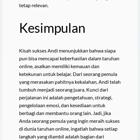
tetap relevan.
Kesimpulan
Kisah sukses Andi menunjukkan bahwa siapa
pun bisa mencapai keberhasilan dalam taruhan
online, asalkan memiliki kemauan dan
ketekunan untuk belajar. Dari seorang pemula
yang merasakan pahitnya kekalahan, Andi telah
tumbuh menjadi seorang juara. Kunci dari
perjalanan ini adalah pengetahuan, strategi,
pengelolaan emosi, dan kesediaan untuk
berbagi dan membantu orang lain. Jadi, jika
Anda seorang pemula yang ingin meraih sukses
di dunia taruhan online, ingatlah bahwa setiap
langkah yang diambil adalah bagian dari