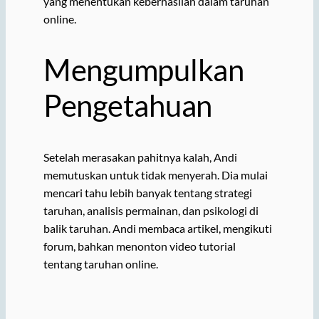
yang menentukan keberhasilan dalam taruhan
online.
Mengumpulkan
Pengetahuan
Setelah merasakan pahitnya kalah, Andi
memutuskan untuk tidak menyerah. Dia mulai
mencari tahu lebih banyak tentang strategi
taruhan, analisis permainan, dan psikologi di
balik taruhan. Andi membaca artikel, mengikuti
forum, bahkan menonton video tutorial
tentang taruhan online.