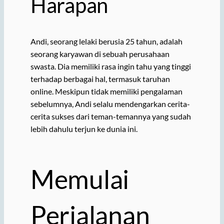
Harapan
Andi, seorang lelaki berusia 25 tahun, adalah
seorang karyawan di sebuah perusahaan
swasta. Dia memiliki rasa ingin tahu yang tinggi
terhadap berbagai hal, termasuk taruhan
online. Meskipun tidak memiliki pengalaman
sebelumnya, Andi selalu mendengarkan cerita-
cerita sukses dari teman-temannya yang sudah
lebih dahulu terjun ke dunia ini.
Memulai
Perjalanan