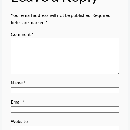
Your email address will not be published.
Required
fields are marked
*
Comment
*
Name
*
Email
*
Website