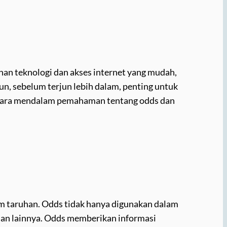
han teknologi dan akses internet yang mudah,
n, sebelum terjun lebih dalam, penting untuk
secara mendalam pemahaman tentang odds dan
m taruhan. Odds tidak hanya digunakan dalam
 dan lainnya. Odds memberikan informasi