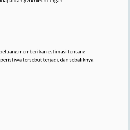
endapatkan $200 keuntungan.
, peluang memberikan estimasi tentang
eristiwa tersebut terjadi, dan sebaliknya.