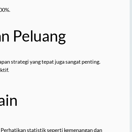
.00%.
an Peluang
n strategi yang tepat juga sangat penting.
tif.
ain
Perhatikan statistik seperti kemenangan dan