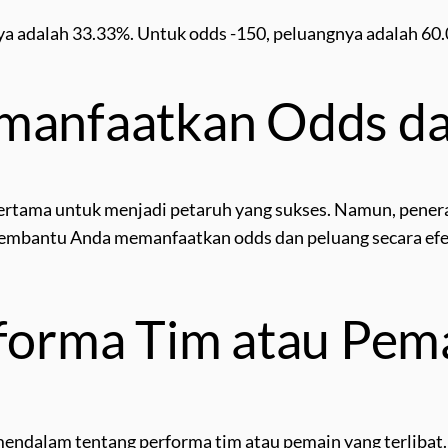
a adalah 33.33%. Untuk odds -150, peluangnya adalah 60
emanfaatkan Odds d
tama untuk menjadi petaruh yang sukses. Namun, penerapa
membantu Anda memanfaatkan odds dan peluang secara efek
rforma Tim atau Pem
endalam tentang performa tim atau pemain yang terlibat. 