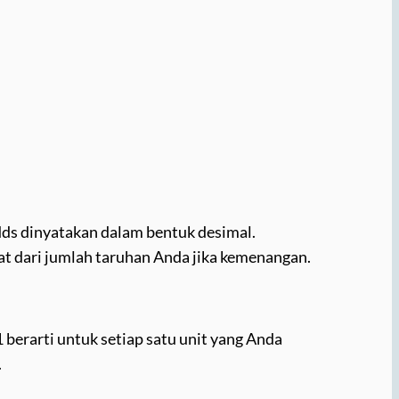
dds dinyatakan dalam bentuk desimal.
pat dari jumlah taruhan Anda jika kemenangan.
berarti untuk setiap satu unit yang Anda
.