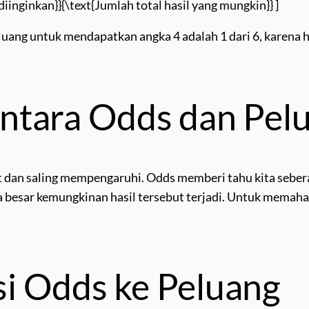
 diinginkan}}{\text{Jumlah total hasil yang mungkin}} ]
uang untuk mendapatkan angka 4 adalah 1 dari 6, karena 
ntara Odds dan Pel
 dan saling mempengaruhi. Odds memberi tahu kita seber
 besar kemungkinan hasil tersebut terjadi. Untuk memaha
i Odds ke Peluang