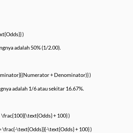
xt{Odds}} )
angnya adalah 50% (1/2.00).
ominator}{(Numerator + Denominator)} )
ngnya adalah 1/6 atau sekitar 16.67%.
 \frac{100}{\text{Odds} + 100} )
 \frac{-\text{Odds}}{-\text{Odds} + 100} )