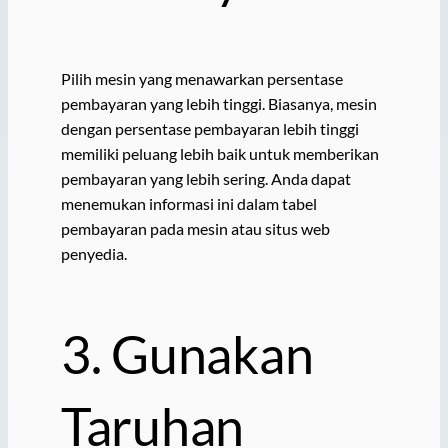
Pilih mesin yang menawarkan persentase
pembayaran yang lebih tinggi. Biasanya, mesin
dengan persentase pembayaran lebih tinggi
memiliki peluang lebih baik untuk memberikan
pembayaran yang lebih sering. Anda dapat
menemukan informasi ini dalam tabel
pembayaran pada mesin atau situs web
penyedia.
3. Gunakan
Taruhan