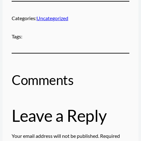
Categories:
Uncategorized
Tags:
Comments
Leave a Reply
Your email address will not be published.
Required