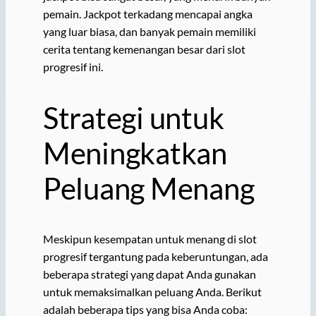
pemain. Jackpot terkadang mencapai angka
yang luar biasa, dan banyak pemain memiliki
cerita tentang kemenangan besar dari slot
progresif ini.
Strategi untuk
Meningkatkan
Peluang Menang
Meskipun kesempatan untuk menang di slot
progresif tergantung pada keberuntungan, ada
beberapa strategi yang dapat Anda gunakan
untuk memaksimalkan peluang Anda. Berikut
adalah beberapa tips yang bisa Anda coba: