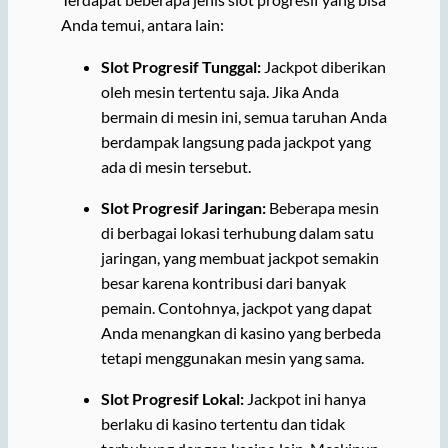
Anda temui, antara lain:
Slot Progresif Tunggal:
Jackpot diberikan
oleh mesin tertentu saja. Jika Anda
bermain di mesin ini, semua taruhan Anda
berdampak langsung pada jackpot yang
ada di mesin tersebut.
Slot Progresif Jaringan:
Beberapa mesin
di berbagai lokasi terhubung dalam satu
jaringan, yang membuat jackpot semakin
besar karena kontribusi dari banyak
pemain. Contohnya, jackpot yang dapat
Anda menangkan di kasino yang berbeda
tetapi menggunakan mesin yang sama.
Slot Progresif Lokal:
Jackpot ini hanya
berlaku di kasino tertentu dan tidak