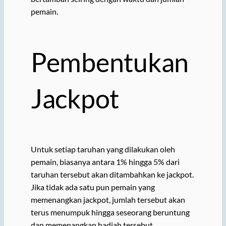
pemain.
Pembentukan
Jackpot
Untuk setiap taruhan yang dilakukan oleh
pemain, biasanya antara 1% hingga 5% dari
taruhan tersebut akan ditambahkan ke jackpot.
Jika tidak ada satu pun pemain yang
memenangkan jackpot, jumlah tersebut akan
terus menumpuk hingga seseorang beruntung
dan memenangkan hadiah tersebut.