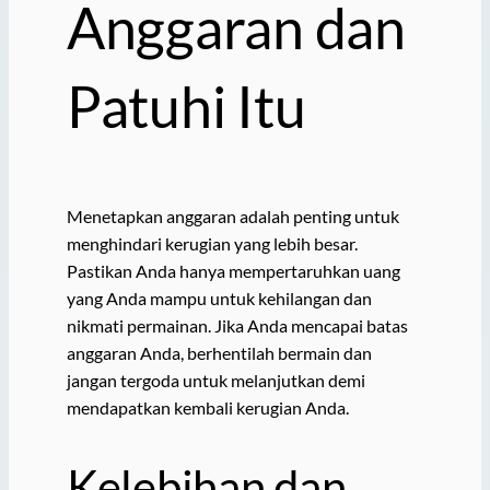
Anggaran dan
Patuhi Itu
Menetapkan anggaran adalah penting untuk
menghindari kerugian yang lebih besar.
Pastikan Anda hanya mempertaruhkan uang
yang Anda mampu untuk kehilangan dan
nikmati permainan. Jika Anda mencapai batas
anggaran Anda, berhentilah bermain dan
jangan tergoda untuk melanjutkan demi
mendapatkan kembali kerugian Anda.
Kelebihan dan