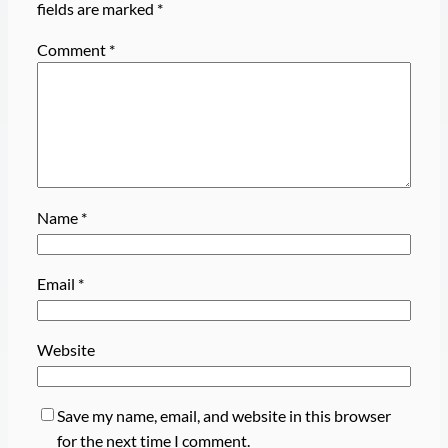
fields are marked
*
Comment
*
Name
*
Email
*
Website
Save my name, email, and website in this browser
for the next time I comment.