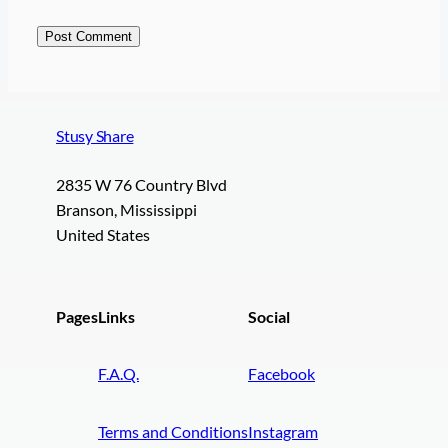
Stusy Share
2835 W 76 Country Blvd
Branson, Mississippi
United States
Pages
Links
Social
F.A.Q.
Facebook
Terms and Conditions
Instagram