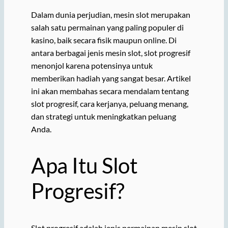
Dalam dunia perjudian, mesin slot merupakan
salah satu permainan yang paling populer di
kasino, baik secara fisik maupun online. Di
antara berbagai jenis mesin slot, slot progresif
menonjol karena potensinya untuk
memberikan hadiah yang sangat besar. Artikel
ini akan membahas secara mendalam tentang
slot progresif, cara kerjanya, peluang menang,
dan strategi untuk meningkatkan peluang
Anda.
Apa Itu Slot
Progresif?
Slot progresif adalah jenis permainan mesin slot