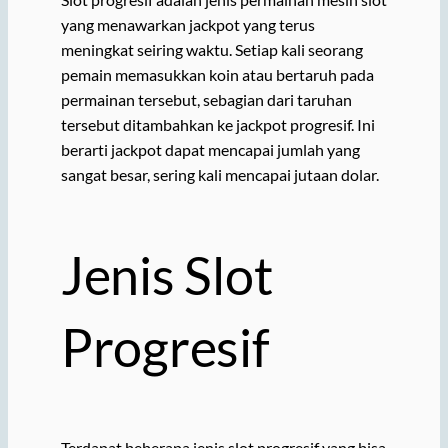
yang menawarkan jackpot yang terus
meningkat seiring waktu. Setiap kali seorang
pemain memasukkan koin atau bertaruh pada
permainan tersebut, sebagian dari taruhan
tersebut ditambahkan ke jackpot progresif. Ini
berarti jackpot dapat mencapai jumlah yang
sangat besar, sering kali mencapai jutaan dolar.
Jenis Slot
Progresif
Terdapat beberapa jenis slot progresif yang bisa