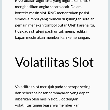
RNG adalah algoritma yang digunakan untuk
menghasilkan angka secara acak. Dalam
konteks mesin slot, RNG menentukan posisi
simbol-simbol yang muncul di gulungan setelah
pemain menekan tombol putar. Oleh karena itu,
tidak ada strategi pasti untuk memprediksi
kapan mesin akan memberikan kemenangan.
Volatilitas Slot
Volatilitas slot merujuk pada seberapa sering
dan seberapa besar pembayaran yang dapat
diberikan oleh mesin slot. Slot dengan
volatilitas tinggi biasanya memberikan