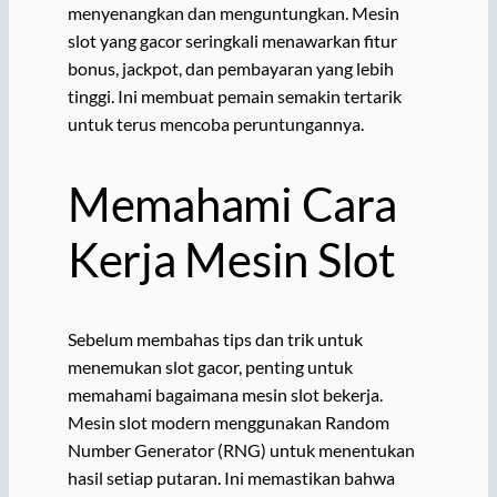
menyenangkan dan menguntungkan. Mesin
slot yang gacor seringkali menawarkan fitur
bonus, jackpot, dan pembayaran yang lebih
tinggi. Ini membuat pemain semakin tertarik
untuk terus mencoba peruntungannya.
Memahami Cara
Kerja Mesin Slot
Sebelum membahas tips dan trik untuk
menemukan slot gacor, penting untuk
memahami bagaimana mesin slot bekerja.
Mesin slot modern menggunakan Random
Number Generator (RNG) untuk menentukan
hasil setiap putaran. Ini memastikan bahwa