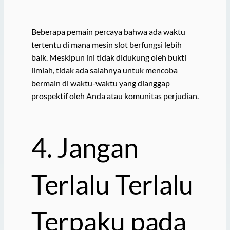
Beberapa pemain percaya bahwa ada waktu
tertentu di mana mesin slot berfungsi lebih
baik. Meskipun ini tidak didukung oleh bukti
ilmiah, tidak ada salahnya untuk mencoba
bermain di waktu-waktu yang dianggap
prospektif oleh Anda atau komunitas perjudian.
4. Jangan
Terlalu Terlalu
Terpaku pada