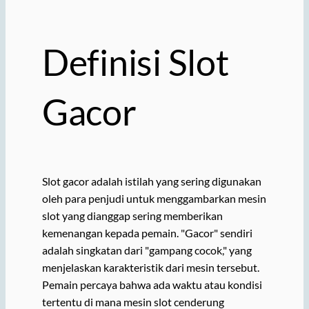
Definisi Slot
Gacor
Slot gacor adalah istilah yang sering digunakan
oleh para penjudi untuk menggambarkan mesin
slot yang dianggap sering memberikan
kemenangan kepada pemain. "Gacor" sendiri
adalah singkatan dari "gampang cocok," yang
menjelaskan karakteristik dari mesin tersebut.
Pemain percaya bahwa ada waktu atau kondisi
tertentu di mana mesin slot cenderung