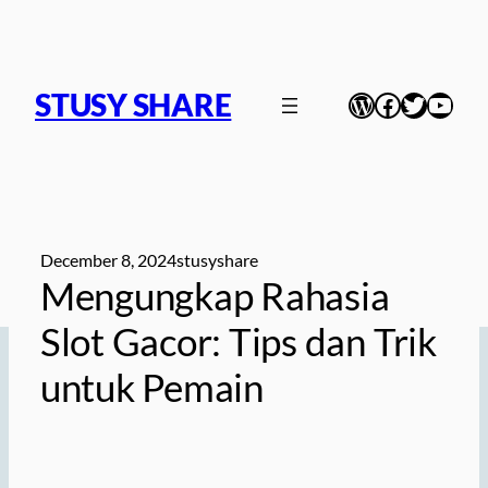
Skip
to
content
STUSY SHARE
WordPress
Facebook
Twitter
YouT
December 8, 2024
stusyshare
Mengungkap Rahasia
Slot Gacor: Tips dan Trik
untuk Pemain