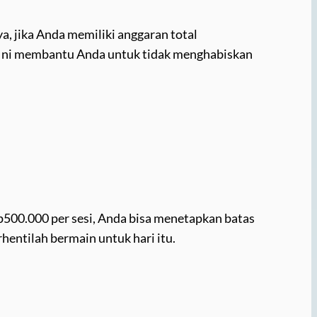
, jika Anda memiliki anggaran total
 Ini membantu Anda untuk tidak menghabiskan
Rp500.000 per sesi, Anda bisa menetapkan batas
hentilah bermain untuk hari itu.