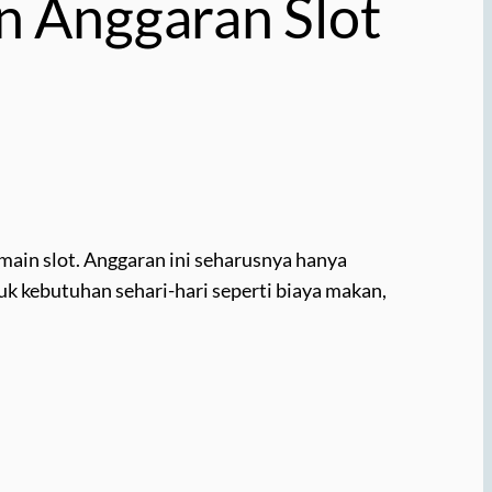
 Anggaran Slot
main slot. Anggaran ini seharusnya hanya
k kebutuhan sehari-hari seperti biaya makan,