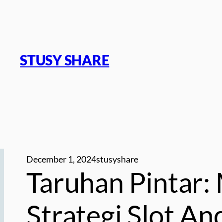
Skip
to
content
STUSY SHARE
December 1, 2024
stusyshare
Taruhan Pintar
Strategi Slot An