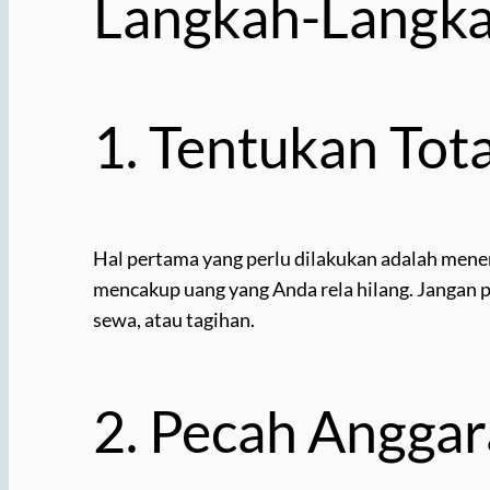
Langkah-Langka
1. Tentukan Tot
Hal pertama yang perlu dilakukan adalah menen
mencakup uang yang Anda rela hilang. Jangan 
sewa, atau tagihan.
2. Pecah Anggar