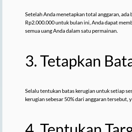
Setelah Anda menetapkan total anggaran, ada 
Rp2.000.000 untuk bulan ini, Anda dapat mem
semua uang Anda dalam satu permainan.
3. Tetapkan Bat
Selalu tentukan batas kerugian untuk setiap s
kerugian sebesar 50% dari anggaran tersebut, y
4. Tentukan Ta