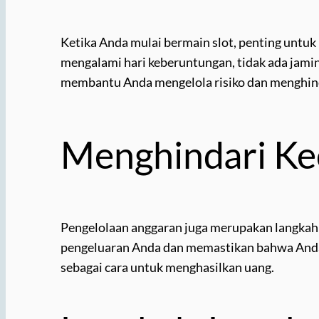
Ketika Anda mulai bermain slot, penting unt
mengalami hari keberuntungan, tidak ada jami
membantu Anda mengelola risiko dan menghind
Menghindari K
Pengelolaan anggaran juga merupakan langkah
pengeluaran Anda dan memastikan bahwa Anda b
sebagai cara untuk menghasilkan uang.