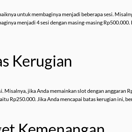
baiknya untuk membaginya menjadi beberapa sesi. Misalnya
baginya menjadi 4 sesi dengan masing-masing Rp500.000.
as Kerugian
esi. Misalnya, jika Anda memainkan slot dengan anggaran 
aitu Rp250.000. Jika Anda mencapai batas kerugian ini, ber
rget Kemenangan