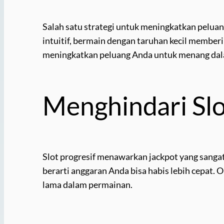
Salah satu strategi untuk meningkatkan pelua
intuitif, bermain dengan taruhan kecil member
meningkatkan peluang Anda untuk menang dal
Menghindari Slo
Slot progresif menawarkan jackpot yang sanga
berarti anggaran Anda bisa habis lebih cepat. 
lama dalam permainan.