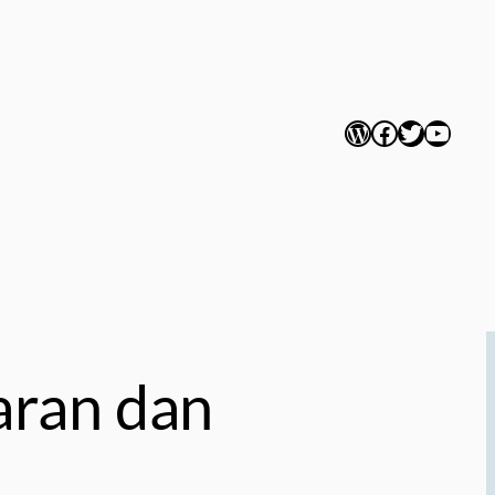
WordPress
Facebook
Twitter
YouTu
aran dan