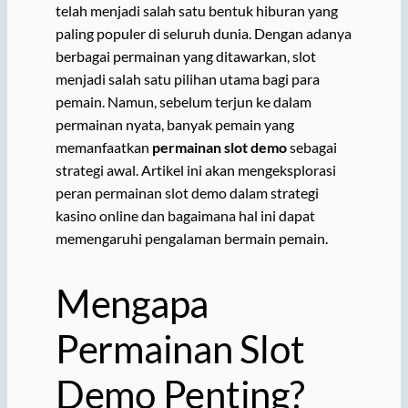
telah menjadi salah satu bentuk hiburan yang
paling populer di seluruh dunia. Dengan adanya
berbagai permainan yang ditawarkan, slot
menjadi salah satu pilihan utama bagi para
pemain. Namun, sebelum terjun ke dalam
permainan nyata, banyak pemain yang
memanfaatkan
permainan slot demo
sebagai
strategi awal. Artikel ini akan mengeksplorasi
peran permainan slot demo dalam strategi
kasino online dan bagaimana hal ini dapat
memengaruhi pengalaman bermain pemain.
Mengapa
Permainan Slot
Demo Penting?