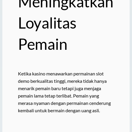
Meningkatkan
Loyalitas
Pemain
Ketika kasino menawarkan permainan slot
demo berkualitas tinggi, mereka tidak hanya
menarik pemain baru tetapi juga menjaga
pemain lama tetap terlibat. Pemain yang
merasa nyaman dengan permainan cenderung
kembali untuk bermain dengan uang asli.