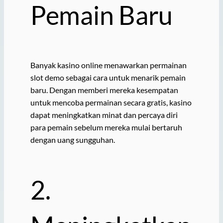
Pemain Baru
Banyak kasino online menawarkan permainan
slot demo sebagai cara untuk menarik pemain
baru. Dengan memberi mereka kesempatan
untuk mencoba permainan secara gratis, kasino
dapat meningkatkan minat dan percaya diri
para pemain sebelum mereka mulai bertaruh
dengan uang sungguhan.
2.