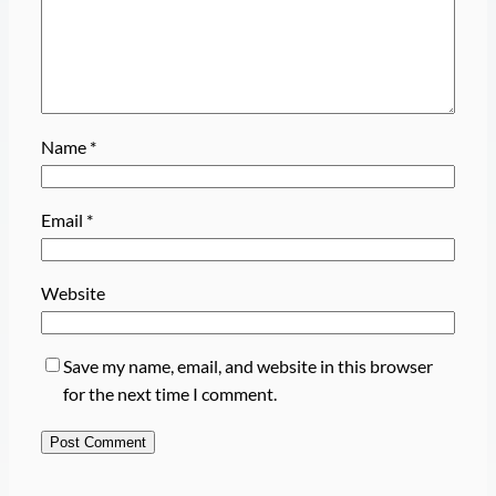
Name
*
Email
*
Website
Save my name, email, and website in this browser
for the next time I comment.