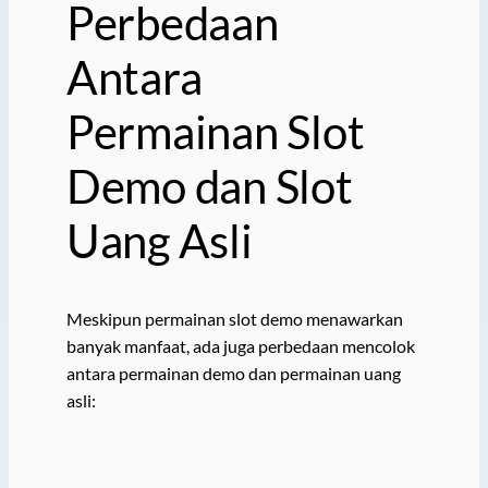
Perbedaan
Antara
Permainan Slot
Demo dan Slot
Uang Asli
Meskipun permainan slot demo menawarkan
banyak manfaat, ada juga perbedaan mencolok
antara permainan demo dan permainan uang
asli: