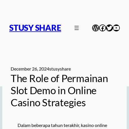
Skip
to
content
STUSY SHARE
WordPress
Facebook
Twitter
YouT
December 26, 2024
stusyshare
The Role of Permainan
Slot Demo in Online
Casino Strategies
Dalam beberapa tahun terakhir, kasino online