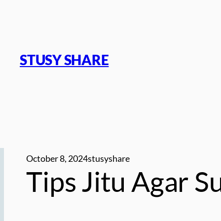
Skip
to
content
STUSY SHARE
October 8, 2024
stusyshare
Tips Jitu Agar S