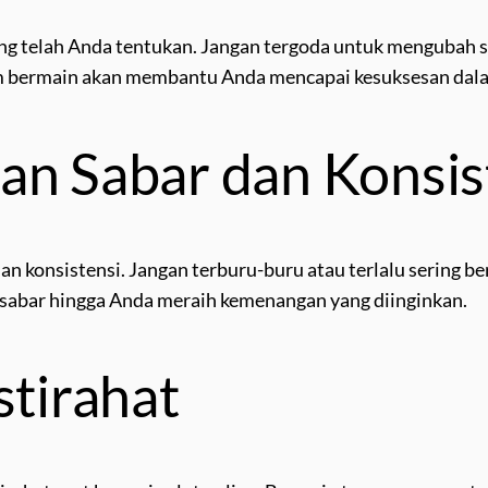
yang telah Anda tentukan. Jangan tergoda untuk mengubah
m bermain akan membantu Anda mencapai kesuksesan dala
an Sabar dan Konsi
 konsistensi. Jangan terburu-buru atau terlalu sering b
 sabar hingga Anda meraih kemenangan yang diinginkan.
stirahat