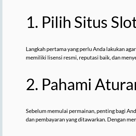
1. Pilih Situs Sl
Langkah pertama yang perlu Anda lakukan agar s
memiliki lisensi resmi, reputasi baik, dan meny
2. Pahami Atura
Sebelum memulai permainan, penting bagi Anda 
dan pembayaran yang ditawarkan. Dengan mem