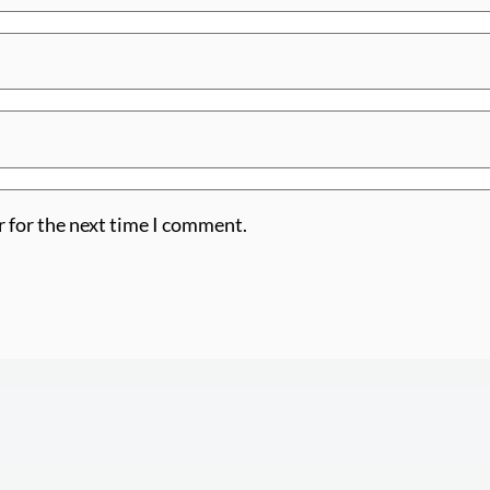
r for the next time I comment.