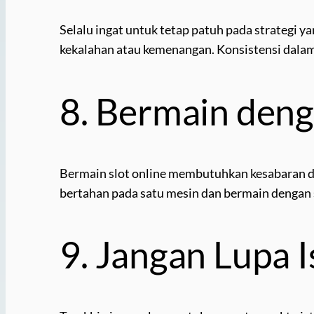
Selalu ingat untuk tetap patuh pada strategi 
kekalahan atau kemenangan. Konsistensi dala
8. Bermain deng
Bermain slot online membutuhkan kesabaran dan
bertahan pada satu mesin dan bermain dengan
9. Jangan Lupa I