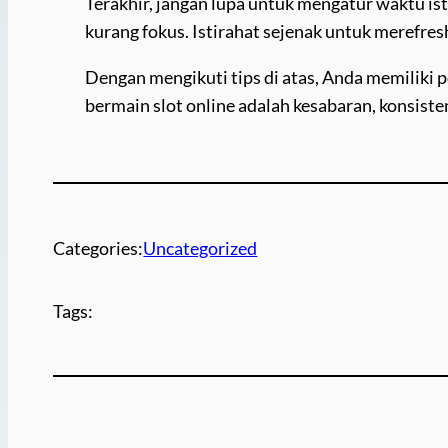
Terakhir, jangan lupa untuk mengatur waktu is
kurang fokus. Istirahat sejenak untuk merefre
Dengan mengikuti tips di atas, Anda memiliki 
bermain slot online adalah kesabaran, konsiste
Categories:
Uncategorized
Tags: