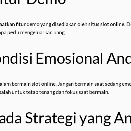
atkan fitur demo yang disediakan oleh situs slot online.
pa perlu mengeluarkan uang.
ondisi Emosional An
alam bermain slot online. Jangan bermain saat sedang emosi
lah untuk tetap tenang dan fokus saat bermain.
pada Strategi yang 