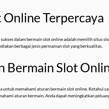
ot Online Terpercaya
ukses dalam bermain slot online adalah memilih situs slot
ediakan berbagai jenis permainan slot yang berkualitas.
n Bermain Slot Onli
untuk memahami aturan bermain slot online. Ketahui cara
ahami aturan bermain, Anda dapat meningkatkan pelua