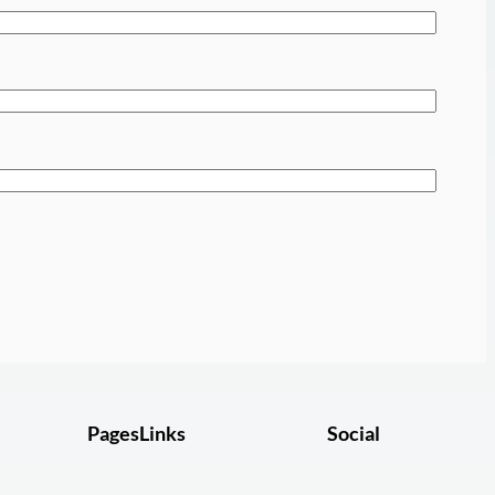
Pages
Links
Social